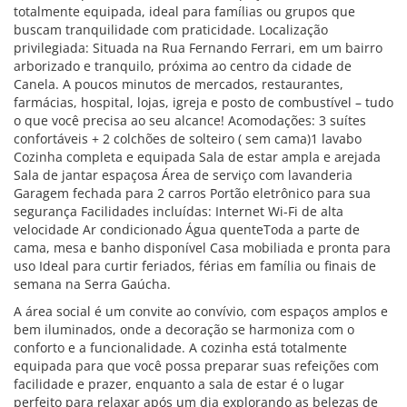
totalmente equipada, ideal para famílias ou grupos que
buscam tranquilidade com praticidade. Localização
privilegiada: Situada na Rua Fernando Ferrari, em um bairro
arborizado e tranquilo, próxima ao centro da cidade de
Canela. A poucos minutos de mercados, restaurantes,
farmácias, hospital, lojas, igreja e posto de combustível – tudo
o que você precisa ao seu alcance! Acomodações: 3 suítes
confortáveis + 2 colchões de solteiro ( sem cama)1 lavabo
Cozinha completa e equipada Sala de estar ampla e arejada
Sala de jantar espaçosa Área de serviço com lavanderia
Garagem fechada para 2 carros Portão eletrônico para sua
segurança Facilidades incluídas: Internet Wi-Fi de alta
velocidade Ar condicionado Água quenteToda a parte de
cama, mesa e banho disponível Casa mobiliada e pronta para
uso Ideal para curtir feriados, férias em família ou finais de
semana na Serra Gaúcha.
A área social é um convite ao convívio, com espaços amplos e
bem iluminados, onde a decoração se harmoniza com o
conforto e a funcionalidade. A cozinha está totalmente
equipada para que você possa preparar suas refeições com
facilidade e prazer, enquanto a sala de estar é o lugar
perfeito para relaxar após um dia explorando as belezas de